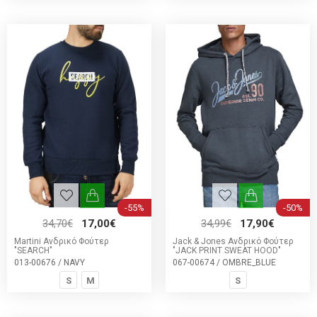
-55%
-50%
34,70€
17,00€
34,99€
17,90€
Martini Ανδρικό Φούτερ
Jack & Jones Ανδρικό Φούτερ
"SEARCH"
"JACK PRINT SWEAT HOOD"
013-00676 / NAVY
067-00674 / OMBRE_BLUE
S
M
S