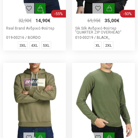
-55%
-50%
32,90€
14,90€
69,95€
35,00€
Real Brand Ανδρικό Φούτερ
Sik Silk Ανδρικό Φούτερ
"QUARTER ZIP OVERHEAD"
019-00216 / BORDO
010-00219 / BLACK_
3XL
4XL
5XL
XL
2XL