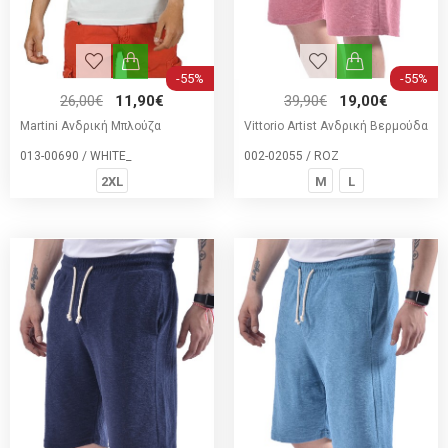
-55%
-55%
26,00€
11,90€
39,90€
19,00€
Martini Ανδρική Μπλούζα
Vittorio Artist Ανδρική Βερμούδα
013-00690 / WHITE_
002-02055 / ROZ
2XL
M
L