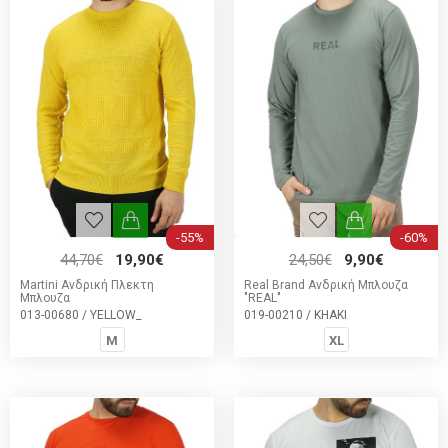
-55%
-60%
44,70€
19,90€
24,50€
9,90€
Martini Ανδρική Πλεκτη
Real Brand Ανδρική Μπλουζα
Μπλουζα
"REAL"
013-00680 / YELLOW_
019-00210 / KHAKI
M
XL