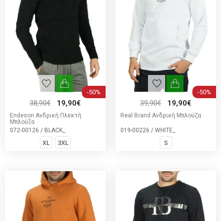
-50%
-50%
38,90€
19,90€
39,90€
19,90€
Endeson Ανδρική Πλεκτή
Real Brand Ανδρική Μπλούζα
Μπλούζα
072-00126 / BLACK_
019-00226 / WHITE_
XL
3XL
S