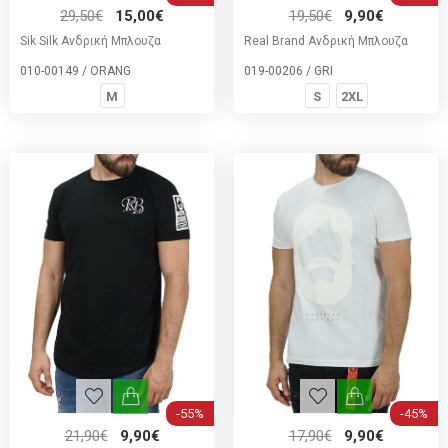
29,50€
15,00€
19,50€
9,90€
Sik Silk Ανδρική Μπλουζα
Real Brand Ανδρική Μπλουζα
010-00149 / ORANG
019-00206 / GRI
M
S
2XL
-55%
-45%
21,90€
9,90€
17,90€
9,90€