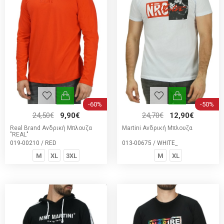
-60%
-50%
24,50€
9,90€
24,70€
12,90€
Real Brand Ανδρική Μπλουζα
Martini Ανδρική Μπλουζα
"REAL"
019-00210 / RED
013-00675 / WHITE_
M
XL
3XL
M
XL