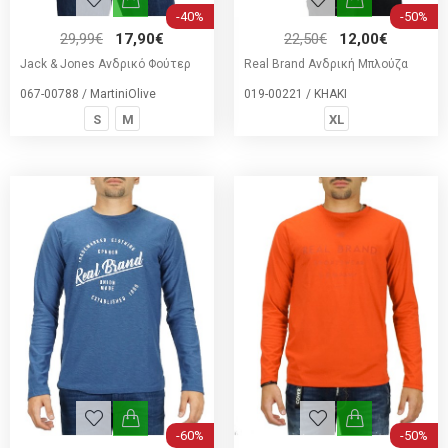
-40%
-50%
29,99€
17,90€
22,50€
12,00€
Jack & Jones Ανδρικό Φούτερ
Real Brand Ανδρική Μπλούζα
067-00788 / MartiniOlive
019-00221 / KHAKI
S
M
XL
-60%
-50%