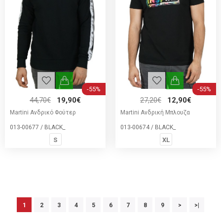
-55%
-55%
44,70€
19,90€
27,20€
12,90€
Martini Ανδρικό Φούτερ
Martini Ανδρική Μπλουζα
013-00677 / BLACK_
013-00674 / BLACK_
S
XL
1
2
3
4
5
6
7
8
9
>
>|