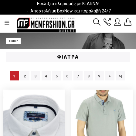
Ευελιξία πληρωμής με KLARNA!
- Αποστολή με BoxNow και παραλαβή 24/7
2811 10 3636
Outlet
Λογαριασμός
Wishlist
ΦΊΛΤΡΑ
1
2
3
4
5
6
7
8
9
>
>|