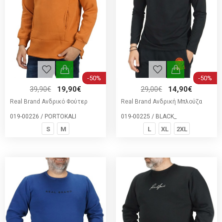
-50%
-50%
39,90€
19,90€
29,00€
14,90€
Real Brand Ανδρικό Φούτερ
Real Brand Ανδρική Μπλούζα
019-00226 / PORTOKALI
019-00225 / BLACK_
S
M
L
XL
2XL