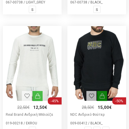
067-00738 / LIGHT_GREY
067-00738 / BLACK_
S
S
-45%
-50%
22,50€
12,50€
28,50€
15,00€
Real Brand Ανδρική Μπλούζα
NDC Ανδρικό Φούτερ
019-00218 / EKROU
009-00412 / BLACK_