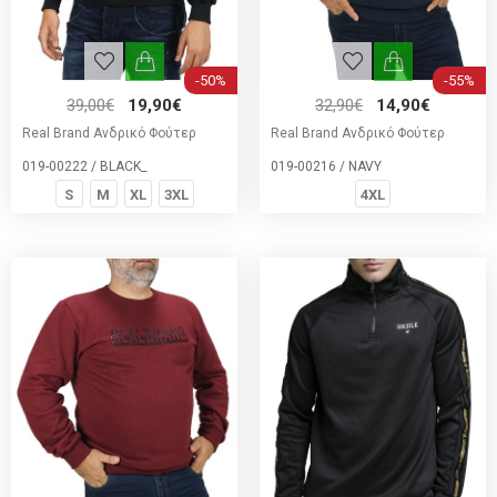
-50%
-55%
39,00€
19,90€
32,90€
14,90€
Real Brand Ανδρικό Φούτερ
Real Brand Ανδρικό Φούτερ
019-00222 / BLACK_
019-00216 / NAVY
S
M
XL
3XL
4XL