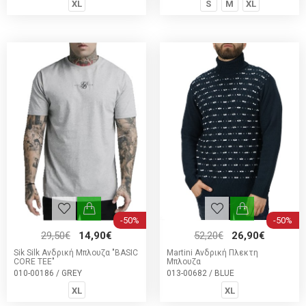
XL
S
M
XL
-50%
-50%
29,50€
14,90€
52,20€
26,90€
Sik Silk Ανδρική Μπλουζα "BASIC
Martini Ανδρική Πλεκτη
CORE TEE"
Μπλουζα
010-00186 / GREY
013-00682 / BLUE
XL
XL