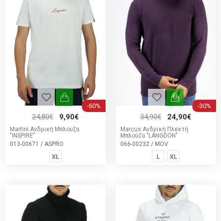
-60%
-30%
24,80€
9,90€
34,90€
24,90€
Martini Ανδρική Μπλουζα
Marcus Ανδρική Πλεκτή
"INSPIRE"
Μπλούζα "LANGDON"
013-00671 / ASPRO
066-00232 / MOV
XL
L
XL