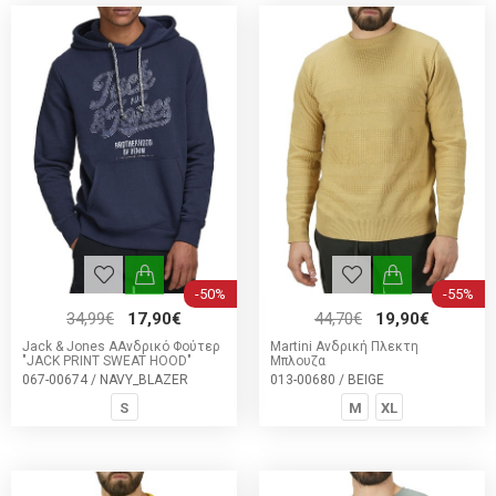
-50%
-55%
34,99€
17,90€
44,70€
19,90€
Jack & Jones ΑΑνδρικό Φούτερ
Martini Ανδρική Πλεκτη
"JACK PRINT SWEAT HOOD"
Μπλουζα
067-00674 / NAVY_BLAZER
013-00680 / BEIGE
S
M
XL