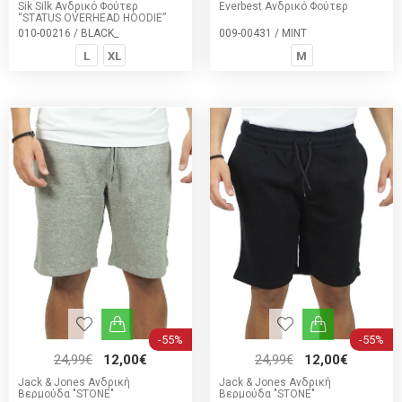
Sik Silk Ανδρικό Φούτερ
Everbest Ανδρικό Φούτερ
“STATUS OVERHEAD HOODIE”
010-00216 / BLACK_
009-00431 / MINT
L
XL
M
-55%
-55%
24,99€
12,00€
24,99€
12,00€
Jack & Jones Ανδρική
Jack & Jones Ανδρική
Βερμούδα "STONE"
Βερμούδα "STONE"