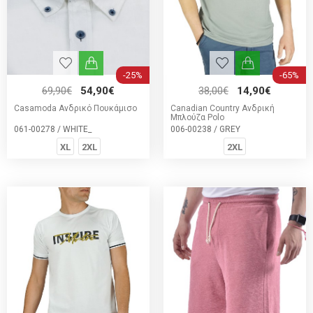
-25%
-65%
69,90€
54,90€
38,00€
14,90€
Casamoda Ανδρικό Πουκάμισο
Canadian Country Ανδρική
Μπλούζα Polo
061-00278 / WHITE_
006-00238 / GREY
XL
2XL
2XL