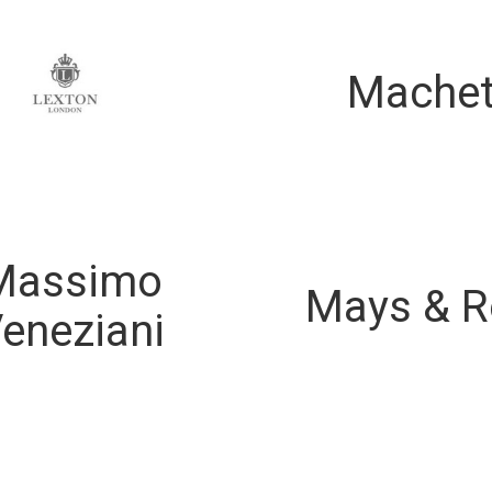
Mache
Massimo
Mays & R
eneziani