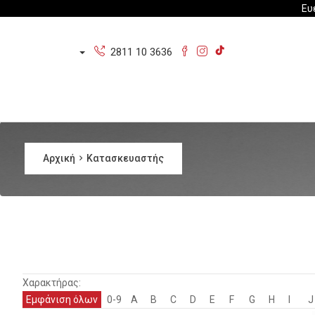
Ευ
2811 10 3636
Αρχική
Κατασκευαστής
Χαρακτήρας:
Εμφάνιση όλων
0-9
A
B
C
D
E
F
G
H
I
J