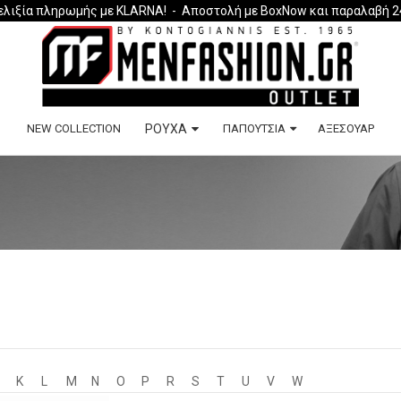
ελιξία πληρωμής με KLARNA!
- Αποστολή με BoxNow και παραλαβή 2
NEW COLLECTION
ΡΟΎΧΑ
ΠΑΠΟΥΤΣΙΑ
ΑΞΕΣΟΥΑΡ
K
L
M
N
O
P
R
S
T
U
V
W