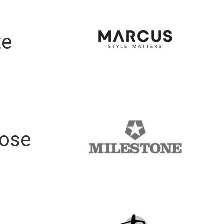
te
ose