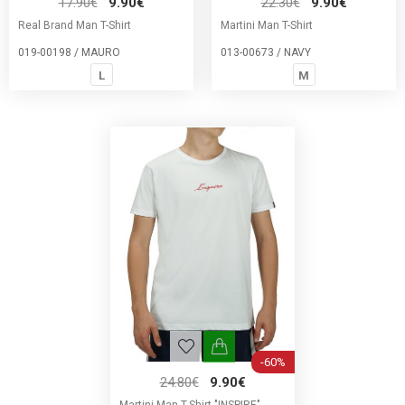
17.90€
9.90€
22.30€
9.90€
Real Brand Man T-Shirt
Martini Man T-Shirt
019-00198 / MAURO
013-00673 / NAVY
L
M
-60%
24.80€
9.90€
Martini Man T-Shirt "INSPIRE"