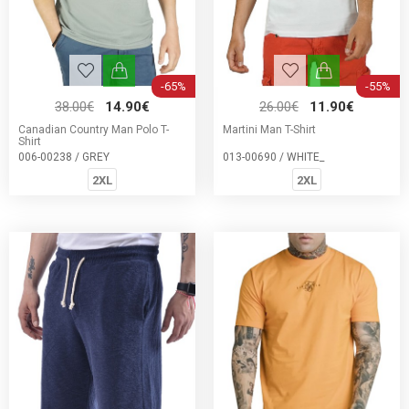
-65%
-55%
38.00€
14.90€
26.00€
11.90€
Canadian Country Man Polo T-
Martini Man T-Shirt
Shirt
006-00238 / GREY
013-00690 / WHITE_
2XL
2XL