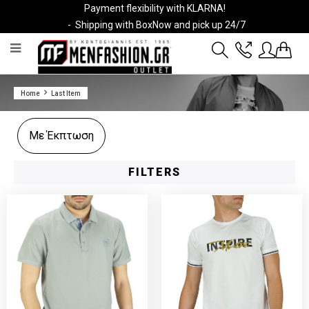
Payment flexibility with KLARNA!
- Shipping with BoxNow and pick up 24/7
2811 10 3636
Home
Last Item
Account
Wishlist
Με Έκπτωση
FILTERS