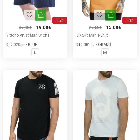
-55%
-50%
39.90€
19.00€
29.50€
15.00€
Vittorio Artist Man Shorts
Sik Silk Man T-Shirt
002-02055 / BLUE
010-00149 / ORANG
L
M